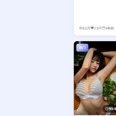
9.5万
3.9千
4年前
热门
99: