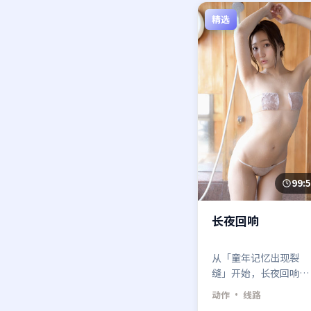
精选
99:
长夜回响
从「童年记忆出现裂
缝」开始，长夜回响把
动作类型里最俗套的那
动作
· 线路
条路故意走歪——你越