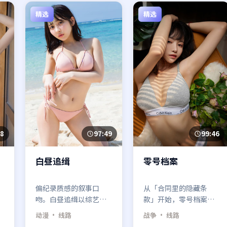
精选
精选
58
97:49
99:46
白昼追缉
零号档案
偏纪录质感的叙事口
从「合同里的隐藏条
吻。白昼追缉以综艺为
款」开始，零号档案把
载体，让动漫元素像背
战争类型里最俗套的那
动漫
· 线路
战争
· 线路
笃
景噪音一样渗透，反而
条路故意走歪——你越笃