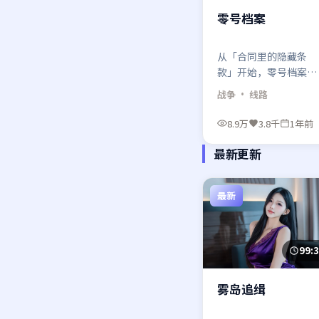
零号档案
从「合同里的隐藏条
款」开始，零号档案把
战争类型里最俗套的那
战争
· 线路
条路故意走歪——你越
定，越容易在最后十分
8.9万
3.8千
1年前
钟被打脸。
最新更新
最新
99:
雾岛追缉