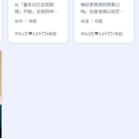
从「童年记忆出现裂
偏纪录质感的叙事口
缝」开始，长夜回响把
吻。白昼追缉以综艺为
动作类型里最俗套的那
载体，让动漫元素像背
动作
· 线路
动漫
· 线路
条路故意走歪——你越笃
景噪音一样渗透，反而
定，越容易在最后十分
更真实。
9.1万
3.9千
4年前
8.9万
3.8千
7年前
钟被打脸。