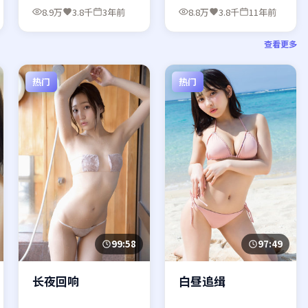
8.9万
3.8千
3年前
8.8万
3.8千
11年前
查看更多
热门
热门
99:58
97:49
长夜回响
白昼追缉