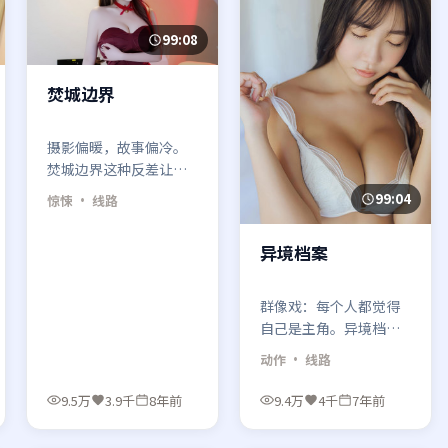
99:08
焚城边界
摄影偏暖，故事偏冷。
焚城边界这种反差让惊
悚题材多了一层「糖衣
99:04
惊悚
· 线路
毒药」的观感。
异境档案
群像戏：每个人都觉得
自己是主角。异境档案
用多线并进，最后把线
动作
· 线路
头拧成死结，再一刀剪
断。
9.5万
3.9千
8年前
9.4万
4千
7年前