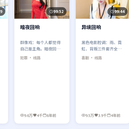
09
99:52
99:44
暗夜回响
异境回响
群像戏：每个人都觉得
黑色电影腔调：雨、霓
自己是主角。暗夜回响
虹、背叛三件套齐全。
用多线并进，最后把线
异境回响的台词像酒，
犯罪
· 线路
喜剧
· 线路
头拧成死结，再一刀剪
第一口呛，第二口上
断。
头。
9.6万
4千
6年前
9.5万
3.9千
4年前