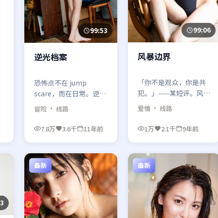
99:06
99:53
风暴边界
逆光档案
「你不是观众，你是共
恐怖点不在 jump
犯。」——某短评。风暴
scare，而在日常。逆光
边界的剪辑节奏像有人
档案让你怀疑：最可怕
爱情
· 线路
冒险
· 线路
在你耳边叹气，喜欢强
的不是鬼，是熟人突然
情绪曲线的别错过。
换了一副眼神。
7.8万
3.6千
11年前
1万
2.1千
9年前
最新
最新
43