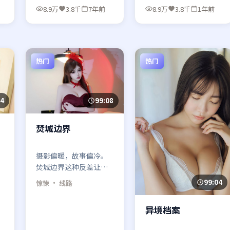
更真实。
定，越容易在最后十分
8.9万
3.8千
7年前
8.9万
3.8千
1年前
钟被打脸。
热门
热门
44
99:08
焚城边界
摄影偏暖，故事偏冷。
焚城边界这种反差让惊
悚题材多了一层「糖衣
99:04
惊悚
· 线路
毒药」的观感。
异境档案