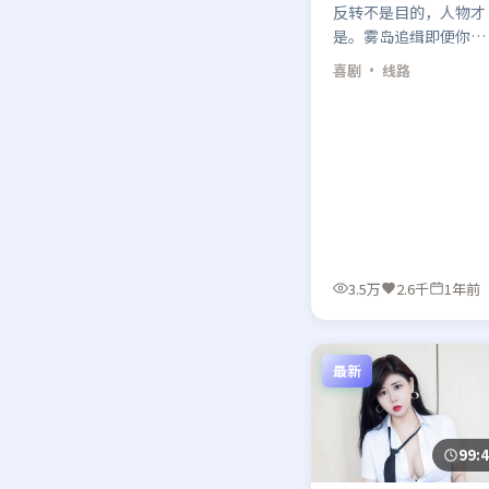
反转不是目的，人物才
是。雾岛追缉即便你猜
中走向，仍会被梁朝伟
喜剧
· 线路
最后一场戏的眼神钉在
椅子上。
3.5万
2.6千
1年前
最新
99: