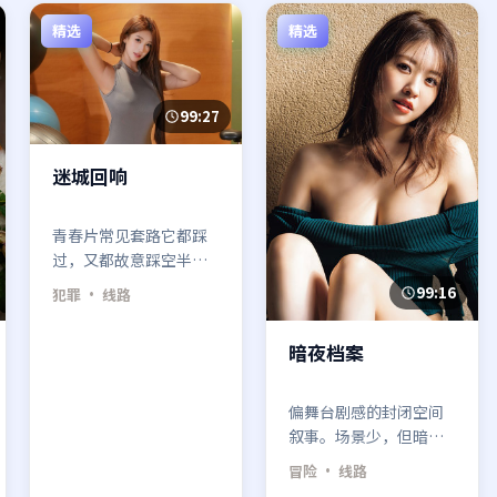
精选
精选
99:27
迷城回响
青春片常见套路它都踩
过，又都故意踩空半
步。迷城回响关于「长
99:16
犯罪
· 线路
大」的结论很丧，却很
诚实。
暗夜档案
偏舞台剧感的封闭空间
叙事。场景少，但暗夜
档案靠走位与机位变
冒险
· 线路
化，把空间压出层次。