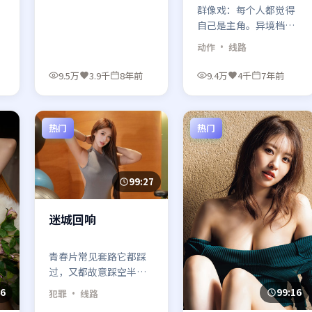
群像戏：每个人都觉得
自己是主角。异境档案
用多线并进，最后把线
动作
· 线路
头拧成死结，再一刀剪
断。
9.5万
3.9千
8年前
9.4万
4千
7年前
热门
热门
99:27
迷城回响
青春片常见套路它都踩
过，又都故意踩空半
步。迷城回响关于「长
46
99:16
犯罪
· 线路
大」的结论很丧，却很