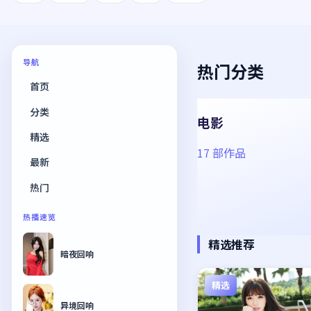
导航
热门分类
首页
分类
电影
精选
17
部作品
最新
热门
热播速览
精选推荐
暗夜回响
精选
异境回响