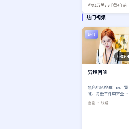
定，越容易在最后十分
9.1万
3.9千
4年前
钟被打脸。
热门视频
热门
99:
异境回响
黑色电影腔调：雨、霓
虹、背叛三件套齐全。
异境回响的台词像酒，
喜剧
· 线路
第一口呛，第二口上
头。