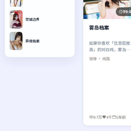
99:
焚城边界
雾岛档案
异境档案
如果你喜欢「信息密度
高」的对白戏，雾岛档
案会很过瘾；反之，可
惊悚
· 线路
能会嫌它太吵、太满。
9.7万
4千
5年前