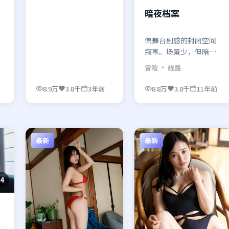
诚实。
暗夜档案
偏舞台剧感的封闭空间
叙事。场景少，但暗夜
档案靠走位与机位变
冒险
· 线路
笃
化，把空间压出层次。
8.9万
3.8千
3年前
8.8万
3.8千
11年前
最新
最新
34