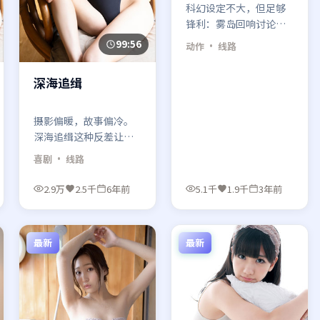
科幻设定不大，但足够
锋利：雾岛回响讨论的
不是「机器会不会思
99:56
动作
· 线路
考」，而是「人还愿不
愿意负责」。
深海追缉
摄影偏暖，故事偏冷。
深海追缉这种反差让喜
剧题材多了一层「糖衣
喜剧
· 线路
毒药」的观感。
2.9万
2.5千
6年前
5.1千
1.9千
3年前
最新
最新